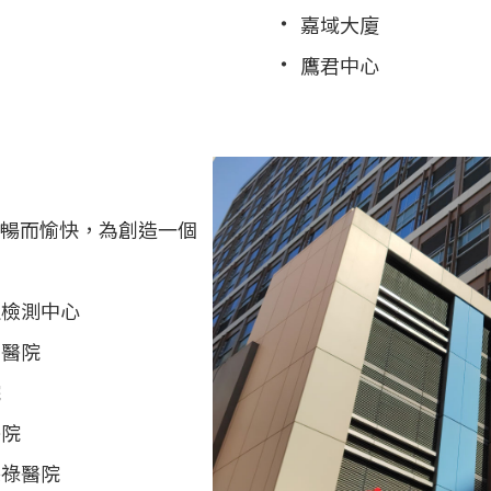
嘉域大廈
鷹君中心
順暢而愉快，為創造一個
生檢測中心
伯醫院
院
醫院
保祿醫院