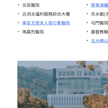
北區醫院
將軍澳
古洞北福利服務綜合大樓
天水圍(
東區尤德夫人那打素醫院
屯門醫
瑪嘉烈醫院
基督教
北大嶼