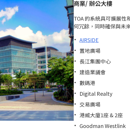
商業/ 辦公大樓
TOA 的系統具可擴展
何冗餘，同時確保與未
AIRSIDE
置地廣場
長江集團中心
建造業議會
數碼港
Digital Realty
交易廣場
港威大廈1座 & 2座
Goodman Westlink