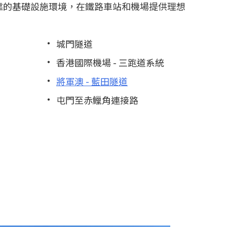
可靠的基礎設施環境，在鐵路車站和機場提供理想
城門隧道
香港國際機場 - 三跑道系統
將軍澳 - 藍田隧道
屯門至赤鱲角連接路