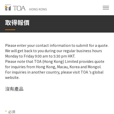
Skip
to
HONG KONG
main
取得報價
content
Please enter your contact information to submit for a quote.
We will get back to you during our regular business hours
Monday to Friday 9:00 am to 5:30 pm HKT.
Please note that TOA (Hong Kong) Limited provides quote
for inquiries from Hong Kong, Macau, Korea and Mongol.
For inquiries in another country, please visit
TOA 's global
website.
沒有產品
*
必須