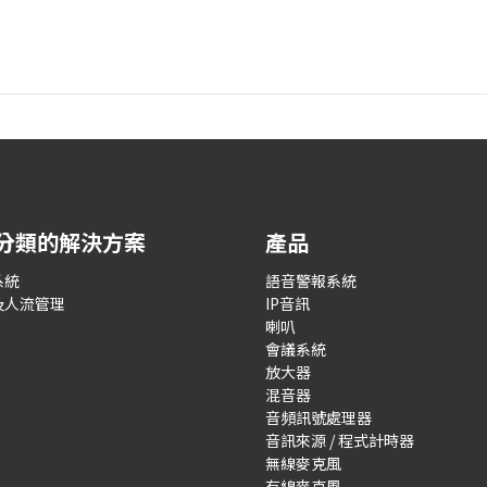
分類的解決方案
產品
系統
語音警報系統
及人流管理
IP音訊
喇叭
會議系統
放大器
混音器
音頻訊號處理器
音訊來源 / 程式計時器
無線麥克風
有線麥克風