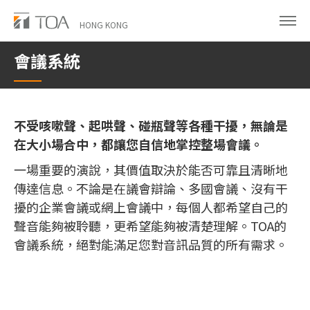
Skip
to
HONG KONG
main
會議系統
content
不受咳嗽聲、起哄聲、碰瓶聲等各種干擾，無論是
在大小場合中，都讓您自信地掌控整場會議。
一場重要的演說，其價值取決於能否可靠且清晰地
傳達信息。不論是在議會辯論、多國會議、沒有干
擾的企業會議或網上會議中，每個人都希望自己的
聲音能夠被聆聽，更希望能夠被清楚理解。TOA的
會議系統，絕對能滿足您對音訊品質的所有需求。