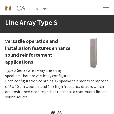
Skip
to
HONG KONG
main
Line Array Type S
content
Versatile operation and
installation features enhance
sound reinforcement
applications
Type S Series are 2-way line array
speakers that are vertically configured.
Each configuration contains 32 speaker elements composed
of 8 x 10 cm woofers and 24 x high frequency drivers which
are positioned close together to create a continuous linear
sound source.
產品