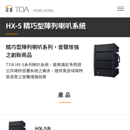
Skip
to
HONG KONG
main
HX-5 精巧型陣列喇叭系統
content
精巧型陣列喇叭系列，音聲增强
之創新商品
TOA HX-5系列喇叭系統，能夠滿足多用途
公共場所音響系統之需求，提供寬音域場所
高音質之音聲增强效果
產品
HX-5B