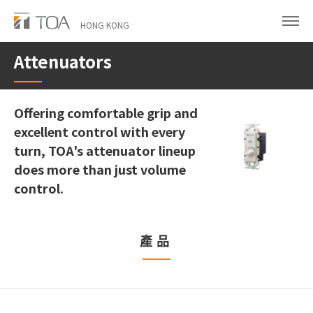
Skip
to
HONG KONG
main
Attenuators
content
Offering comfortable grip and
excellent control with every
turn, TOA's attenuator lineup
does more than just volume
control.
產品