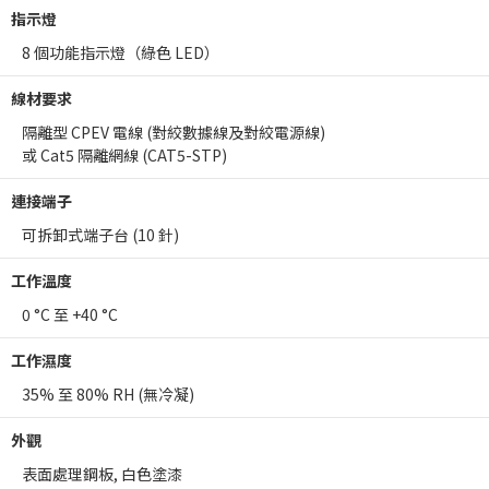
指示燈
8 個功能指示燈（綠色 LED）
線材要求
隔離型 CPEV 電線 (對絞數據線及對絞電源線)
或 Cat5 隔離網線 (CAT5-STP)
連接端子
可拆卸式端子台 (10 針)
工作溫度
0 °C 至 +40 °C
工作濕度
35% 至 80% RH (無冷凝)
外觀
表面處理鋼板, 白色塗漆