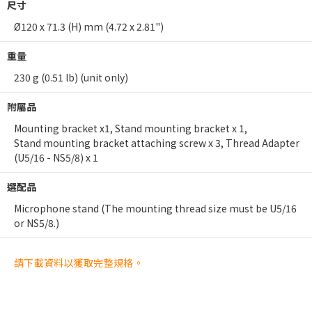
尺寸
Ø120 x 71.3 (H) mm (4.72 x 2.81")
重量
230 g (0.51 lb) (unit only)
附屬品
Mounting bracket x1, Stand mounting bracket x 1,
Stand mounting bracket attaching screw x 3, Thread Adapter
(U5/16 - NS5/8) x 1
選配品
Microphone stand (The mounting thread size must be U5/16
or NS5/8.)
請下載資料以獲取完整規格。