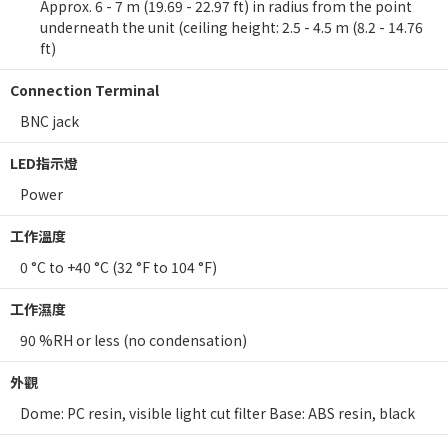
Approx. 6 - 7 m (19.69 - 22.97 ft) in radius from the point
underneath the unit (ceiling height: 2.5 - 4.5 m (8.2 - 14.76
ft)
Connection Terminal
BNC jack
LED指示燈
Power
工作溫度
0 °C to +40 °C (32 °F to 104 °F)
工作濕度
90 %RH or less (no condensation)
外觀
Dome: PC resin, visible light cut filter Base: ABS resin, black