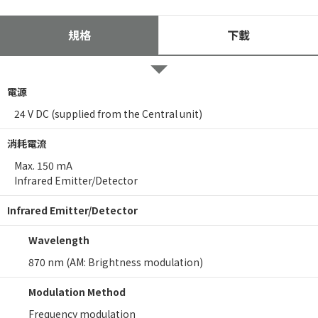
規格
下載
電源
24 V DC (supplied from the Central unit)
消耗電流
Max. 150 mA
Infrared Emitter/Detector
Infrared Emitter/Detector
Wavelength
870 nm (AM: Brightness modulation)
Modulation Method
Frequency modulation