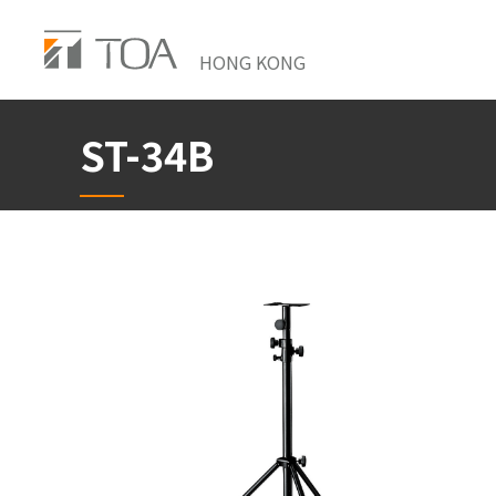
Skip
to
HONG KONG
main
content
ST-34B