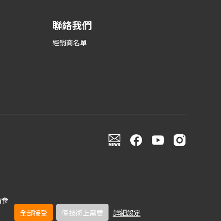
聯絡我們
經銷商名單
請參
©TOA(HONG KONG) LIMITED All rights reserved.
全部接受
僅技術上需要
詳細設定