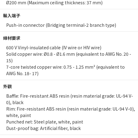
Ø200 mm (Maximum ceiling thickness: 37 mm)
輸入端子
Push-in connector (Bridging terminal-2 branch type)
線材要求
600 V Vinyl-insulated cable (IV wire or HIV wire)
Solid copper wire: Ø0.8 - Ø1.6 mm (equivalent to AWG No. 20 -
15)
7-core twisted copper wire: 0.75 - 1.25 mm² (equivalent to
AWG No. 18- 17)
外觀
Baffle: Fire-resistant ABS resin (resin material grade: UL-94 V-
0), black
Rim: Fire-resistant ABS resin (resin material grade: UL-94 V-0),
white, paint
Punched net: Steel plate, white, paint
Dust-proof bag: Artificial fiber, black