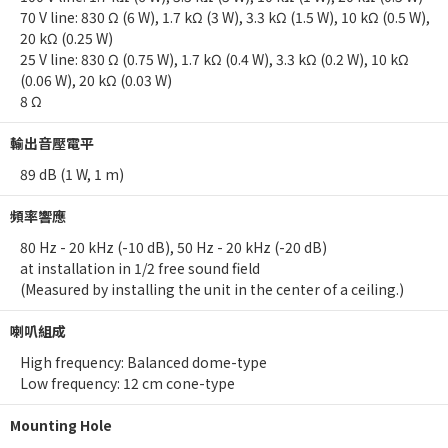
70 V line: 830 Ω (6 W), 1.7 kΩ (3 W), 3.3 kΩ (1.5 W), 10 kΩ (0.5 W),
20 kΩ (0.25 W)
25 V line: 830 Ω (0.75 W), 1.7 kΩ (0.4 W), 3.3 kΩ (0.2 W), 10 kΩ
(0.06 W), 20 kΩ (0.03 W)
8 Ω
輸出音壓電平
89 dB (1 W, 1 m)
頻率響應
80 Hz - 20 kHz (-10 dB), 50 Hz - 20 kHz (-20 dB)
at installation in 1/2 free sound field
(Measured by installing the unit in the center of a ceiling.)
喇叭組成
High frequency: Balanced dome-type
Low frequency: 12 cm cone-type
Mounting Hole