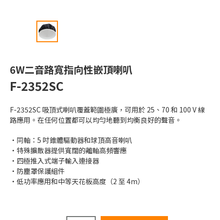
6W二音路寬指向性嵌頂喇叭
F-2352SC
F-2352SC 吸頂式喇叭覆蓋範圍極廣，可用於 25、70 和 100 V 線
路應用。在任何位置都可以均勻地聽到均衡良好的聲音。
同軸：5 吋錐體驅動器和球頂高音喇叭
特殊擴散器提供寬闊的離軸高頻響應
四極推入式端子輸入連接器
防塵罩保護組件
低功率應用和中等天花板高度（2 至 4m）