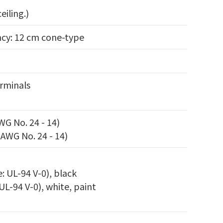
eiling.)
cy: 12 cm cone-type
rminals
WG No. 24 - 14)
 AWG No. 24 - 14)
e: UL-94 V-0), black
 UL-94 V-0), white, paint