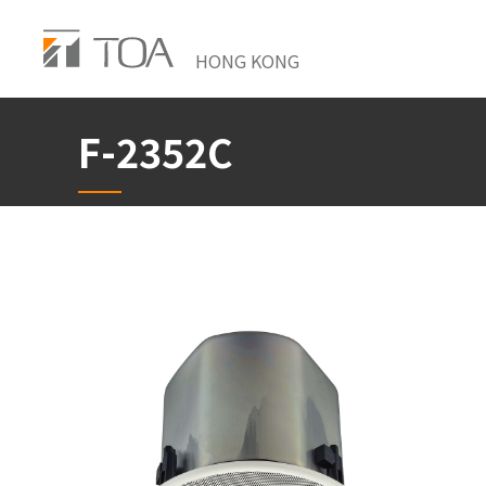
Skip
to
HONG KONG
main
content
F-2352C