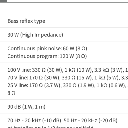
Bass reflex type
30 W (High Impedance)
Continuous pink noise: 60 W (8 Ω)
Continuous program: 120 W (8 Ω)
100 V line: 330 Ω (30 W), 1 kΩ (10 W), 3.3 kΩ (3 W), 
70 V line: 170 Ω (30 W), 330 Ω (15 W), 1 kΩ (5 W), 3.
25 V line: 170 Ω (3.7 W), 330 Ω (1.9 W), 1 kΩ (0.6 W),
8 Ω
90 dB (1 W, 1 m)
70 Hz - 20 kHz (-10 dB), 50 Hz - 20 kHz (-20 dB)
at installation in 1/2 free sound field