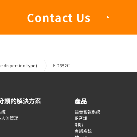
Contact Us
e dispersion type)
F-2352C
分類的解決方案
產品
系統
語音警報系統
及人流管理
IP音訊
喇叭
會議系統