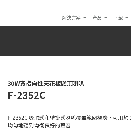
解決方案
產品
下載
30W寬指向性天花板嵌頂喇叭
F-2352C
F-2352C 吸頂式和壁掛式喇叭覆蓋範圍極廣，可用於 2
均勻地聽到均衡良好的聲音。