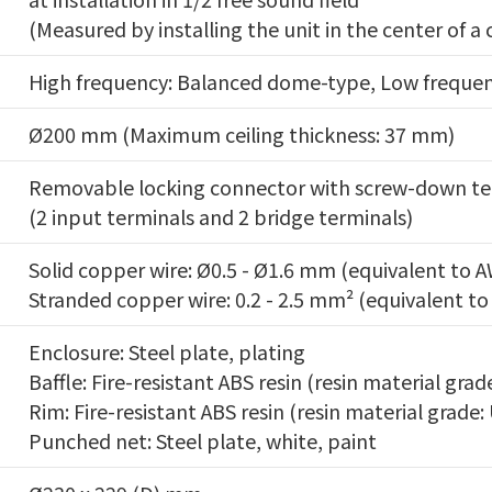
(Measured by installing the unit in the center of a c
High frequency: Balanced dome-type, Low frequen
Ø200 mm (Maximum ceiling thickness: 37 mm)
Removable locking connector with screw-down te
(2 input terminals and 2 bridge terminals)
Solid copper wire: Ø0.5 - Ø1.6 mm (equivalent to A
Stranded copper wire: 0.2 - 2.5 mm² (equivalent to
Enclosure: Steel plate, plating
Baffle: Fire-resistant ABS resin (resin material grad
Rim: Fire-resistant ABS resin (resin material grade:
Punched net: Steel plate, white, paint