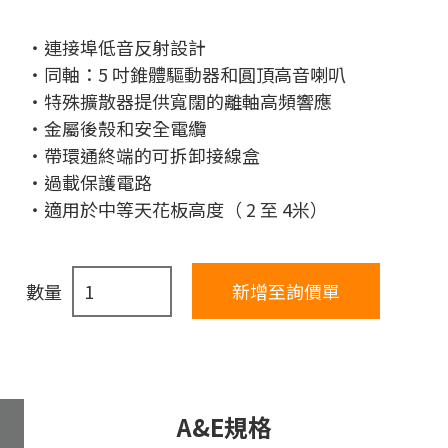
連接埠低音反射設計
同軸：5 吋錐體驅動器和圓頂高音喇叭
特殊擴散器提供寬闊的離軸高頻響應
金屬後殼和安全電纜
帶環通終端的可拆卸接線盒
過載保護電路
適用於中等天花板高度（ 2 至 4米）
數量
A&E規格