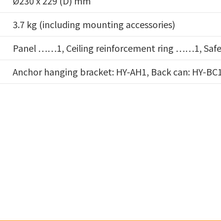
Ø230 x 229 (D) mm
3.7 kg (including mounting accessories)
Panel ……1, Ceiling reinforcement ring ……1, Saf
Anchor hanging bracket: HY-AH1, Back can: HY-BC1,