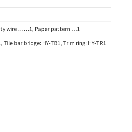
ety wire ……1, Paper pattern …1
 Tile bar bridge: HY-TB1, Trim ring: HY-TR1