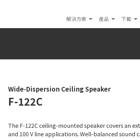
解決方案
產品
下載
Wide-Dispersion Ceiling Speaker
F-122C
The F-122C ceiling-mounted speaker covers an ext
and 100 V line applications. Well-balanced sound c