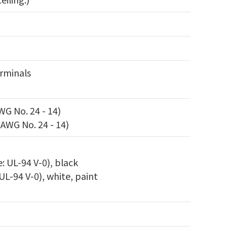
rminals
WG No. 24 - 14)
 AWG No. 24 - 14)
e: UL-94 V-0), black
 UL-94 V-0), white, paint