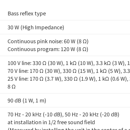
Bass reflex type
30 W (High Impedance)
Continuous pink noise: 60 W (8 Ω)
Continuous program: 120 W (8 Ω)
100 V line: 330 Ω (30 W), 1 kΩ (10 W), 3.3 kΩ (3 W), 
70 V line: 170 Ω (30 W), 330 Ω (15 W), 1 kΩ (5 W), 3.
25 V line: 170 Ω (3.7 W), 330 Ω (1.9 W), 1 kΩ (0.6 W),
8 Ω
90 dB (1 W, 1 m)
70 Hz - 20 kHz (-10 dB), 50 Hz - 20 kHz (-20 dB)
at installation in 1/2 free sound field
(Measured by installing the unit in the center of a c