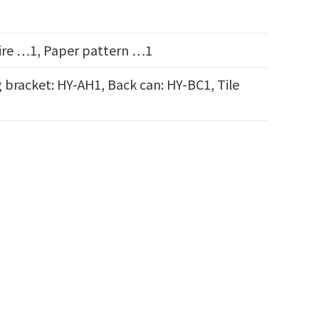
wire …1, Paper pattern …1
 bracket: HY-AH1, Back can: HY-BC1, Tile