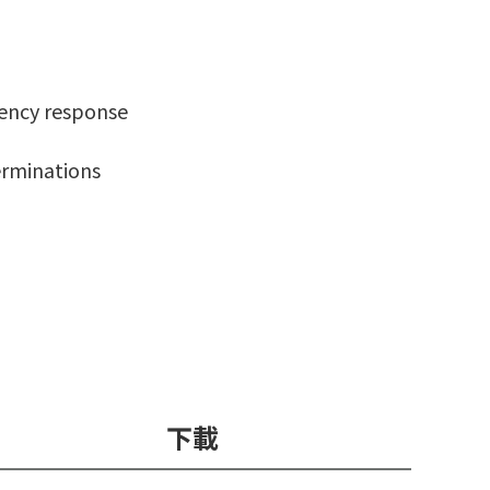
quency response
erminations
下載