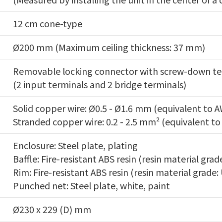
12 cm cone-type
Ø200 mm (Maximum ceiling thickness: 37 mm)
Removable locking connector with screw-down te
(2 input terminals and 2 bridge terminals)
Solid copper wire: Ø0.5 - Ø1.6 mm (equivalent to A
Stranded copper wire: 0.2 - 2.5 mm² (equivalent to
Enclosure: Steel plate, plating
Baffle: Fire-resistant ABS resin (resin material grad
Rim: Fire-resistant ABS resin (resin material grade:
Punched net: Steel plate, white, paint
Ø230 x 229 (D) mm