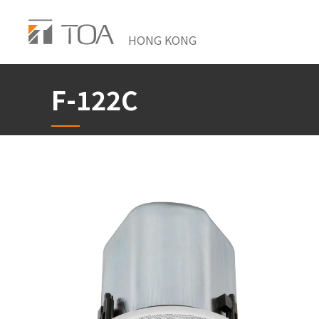
Skip
to
HONG KONG
main
content
F-122C