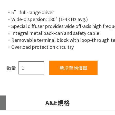
5” full-range driver
Wide-dispersion: 180º (1-4k Hz avg.)
Special diffuser provides wide off-axis high fre
Integral metal back-can and safety cable
Removable terminal block with loop-through t
Overload protection circuitry
數量
A&E規格