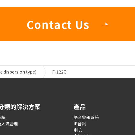
Contact Us
e dispersion type)
F-122C
分類的解決方案
產品
系統
語音警報系統
及人流管理
IP音訊
喇叭