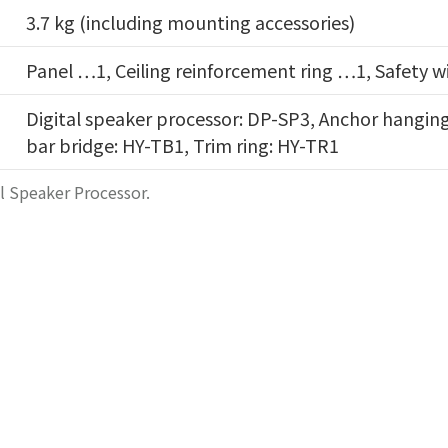
3.7 kg (including mounting accessories)
Panel …1, Ceiling reinforcement ring …1, Safety 
Digital speaker processor: DP-SP3, Anchor hanging
bar bridge: HY-TB1, Trim ring: HY-TR1
l Speaker Processor.