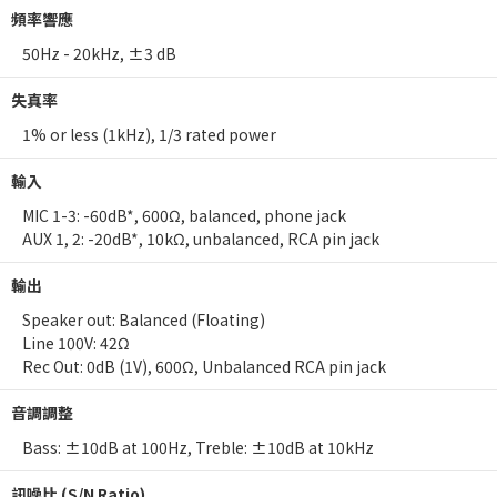
頻率響應
50Hz - 20kHz, ±3 dB
失真率
1% or less (1kHz), 1/3 rated power
輸入
MIC 1-3: -60dB*, 600Ω, balanced, phone jack
AUX 1, 2: -20dB*, 10kΩ, unbalanced, RCA pin jack
輸出
Speaker out: Balanced (Floating)
Line 100V: 42Ω
Rec Out: 0dB (1V), 600Ω, Unbalanced RCA pin jack
音調調整
Bass: ±10dB at 100Hz, Treble: ±10dB at 10kHz
訊噪比 (S/N Ratio)