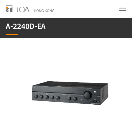
Skip
to
HONG KONG
main
A-2240D-EA
content