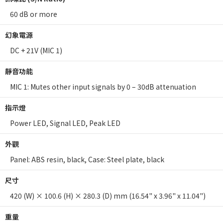
60 dB or more
幻象電源
DC + 21V (MIC 1)
靜音功能
MIC 1: Mutes other input signals by 0 – 30dB attenuation
指示燈
Power LED, Signal LED, Peak LED
外觀
Panel: ABS resin, black, Case: Steel plate, black
尺寸
420 (W) × 100.6 (H) × 280.3 (D) mm (16.54" x 3.96" x 11.04")
重量